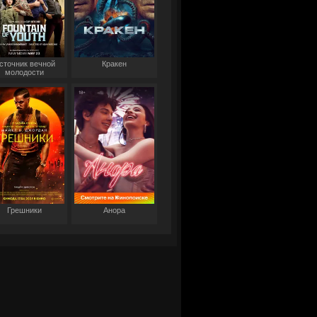
сточник вечной
Кракен
молодости
Грешники
Анора