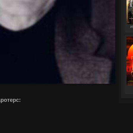
И
ротерс: