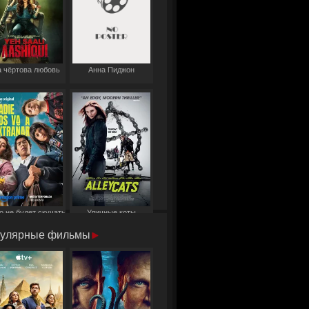
 чёртова любовь
Анна Пиджон
о не будет скучать
Уличные коты
по нам
улярные фильмы