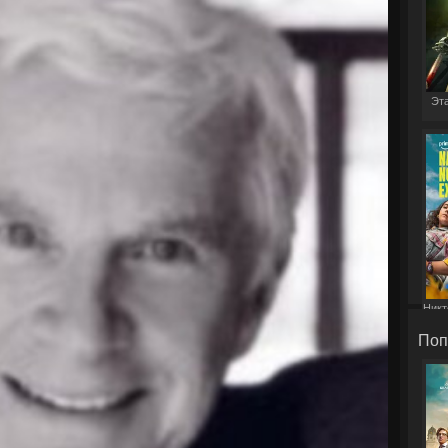
Эта
Никт
Поп