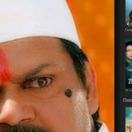
Гала
Я д
э
Поп