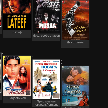
Латиф
Муса: особо опасен
Два стрелка
Радость моя
Приключения
повара в Лондоне