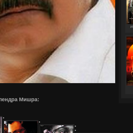
И
лендра Мишра: