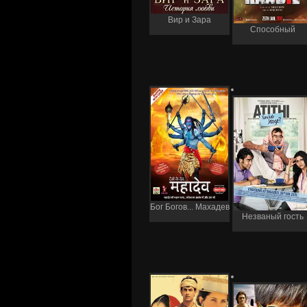
Вир и Зара
Способный
Бог Богов... Махадев
Незваный гость