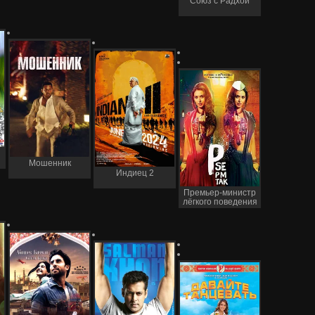
Союз с Радхой
Мошенник
Индиец 2
Премьер-министр
лёгкого поведения