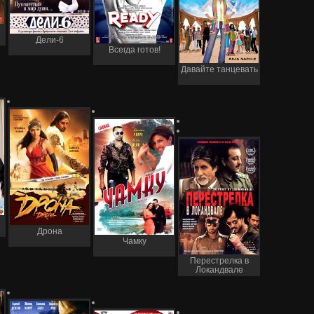
Дели-6
Всегда готов!
Давайте танцевать
Дрона
Чамку
Перестрелка в
Локандвале