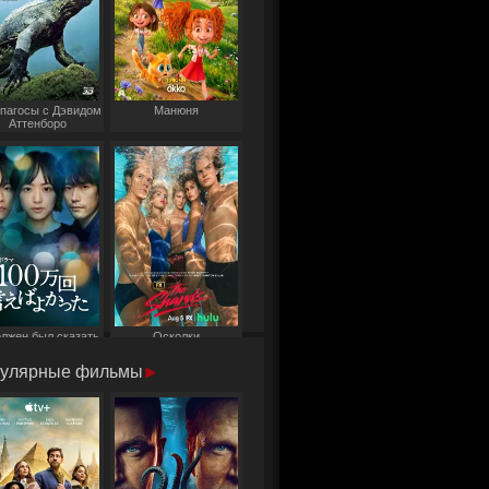
пагосы с Дэвидом
Манюня
Аттенборо
олжен был сказать
Осколки
то миллион раз
улярные фильмы