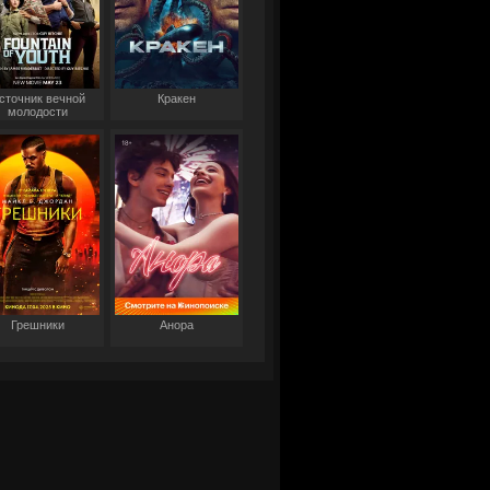
сточник вечной
Кракен
молодости
Грешники
Анора