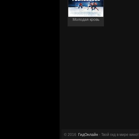
Молодая кровь
© 2016
ГидОнлайн
- Твой гид в мире кино!