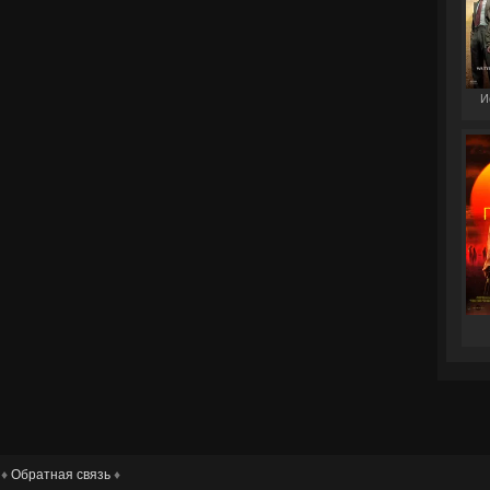
И
 ♦
Обратная связь
♦