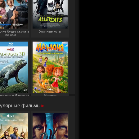
о не будет скучать
Уличные коты
по нам
пагосы с Дэвидом
Манюня
Аттенборо
улярные фильмы