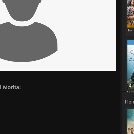
Никт
 Morita:
Гала
Поп