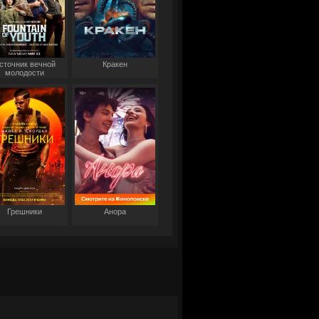
сточник вечной
Кракен
молодости
Грешники
Анора