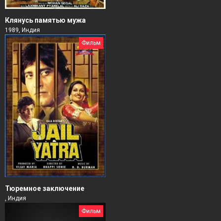
Клянусь памятью мужа
1989, Индия
Фильм
Тюремное заключение
, Индия
Фильм