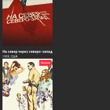
На север через северо-запад
1959, США
Фильм