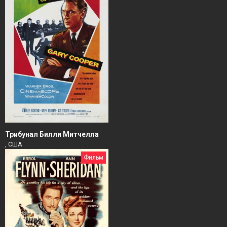
Трибунал Билли Митчелла
, США
Фильм