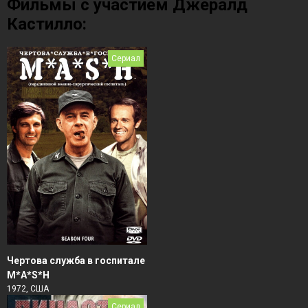
Фильмы с участием Джералд
Кастилло:
Сериал
Чертова служба в гoспитале
M*A*S*H
1972, США
Сериал