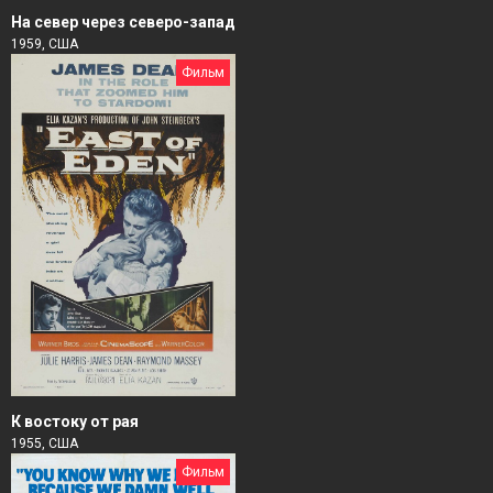
На север через северо-запад
1959, США
Фильм
К востоку от рая
1955, США
Фильм