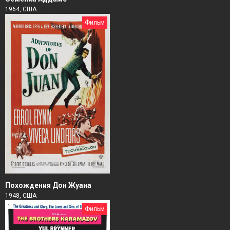
1964, США
Фильм
Похождения Дон Жуана
1948, США
Фильм