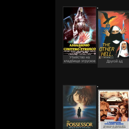
Убийство на
кладбище этрусков
Другой ад