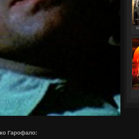
И
ко Гарофало: