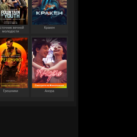
сточник вечной
Кракен
молодости
Грешники
Анора