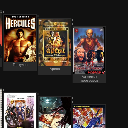
Геркулес
Арена
Ад живых
мертвецов