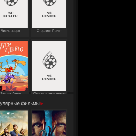
Число зверя
Стерлинг-Поинт
Зигги и Диего
Юго-западные ветры
улярные фильмы