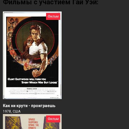
Фильмы с участием Гай Уэй:
Фильм
Как ни крути - проиграешь
1978, США
Фильм