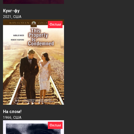
Кунг-фу
2021, США
Фильм
На слом!
1966, США
Фильм