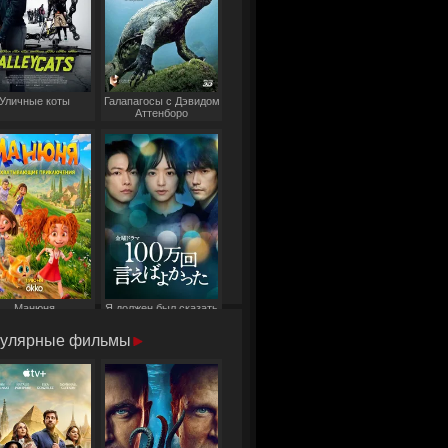
Уличные коты
Галапагосы с Дэвидом
Аттенборо
Манюня
Я должен был сказать
это миллион раз
улярные фильмы