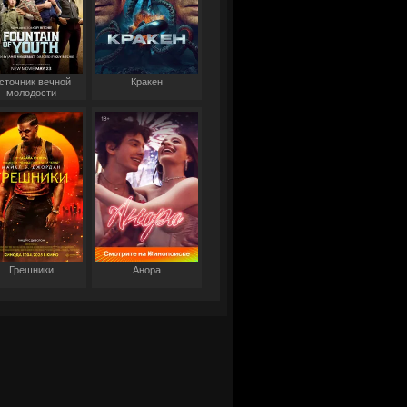
сточник вечной
Кракен
молодости
Грешники
Анора