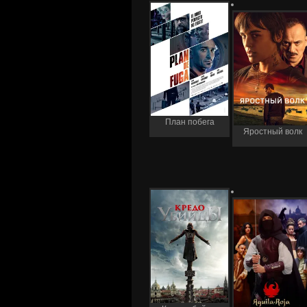
План побега
Яростный волк