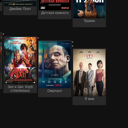
Джеймс Понт
Детская комната
Трумэн
Зип и Зап. Клуб
стеклянных
Оккупант
шариков
Я жив