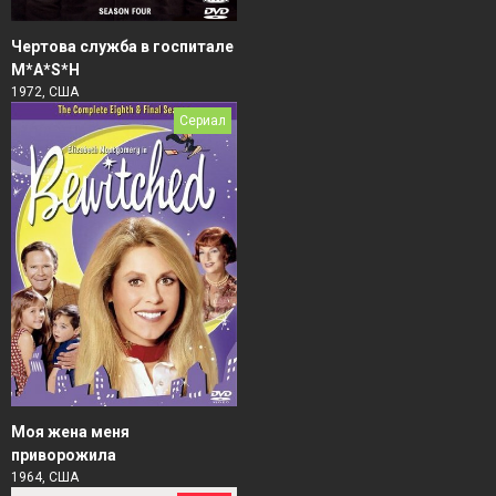
Чертова служба в гoспитале
M*A*S*H
1972, США
Сериал
Моя жена меня
приворожила
1964, США