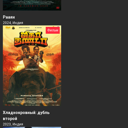
Рааян
2024, Индия
Фильм
Хладнокровный: дубль
второй
2023, Индия