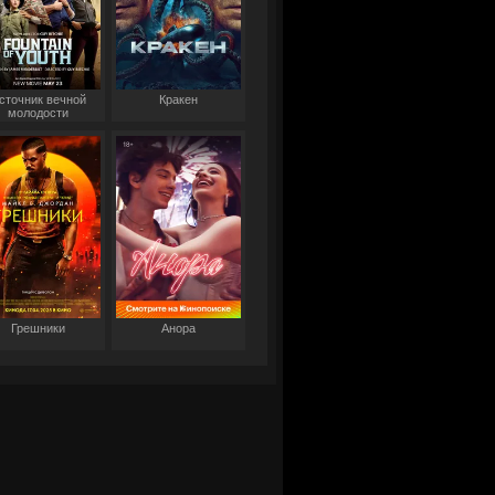
сточник вечной
Кракен
молодости
Грешники
Анора