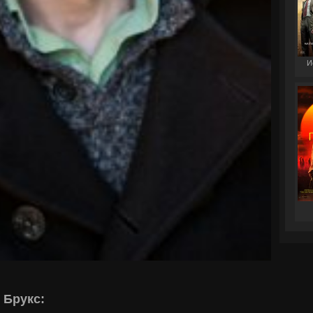
И
 Брукс: