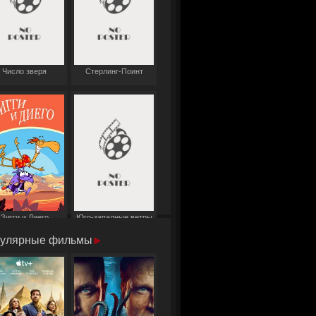
Число зверя
Стерлинг-Поинт
Зигги и Диего
Юго-западные ветры
улярные фильмы