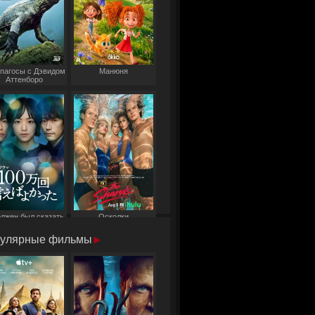
пагосы с Дэвидом
Манюня
Аттенборо
олжен был сказать
Осколки
то миллион раз
улярные фильмы