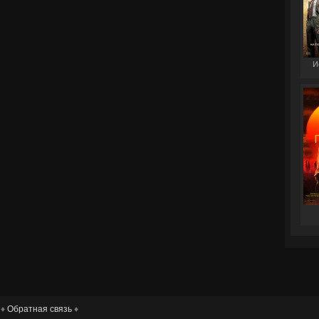
И
 ♦
Обратная связь
♦