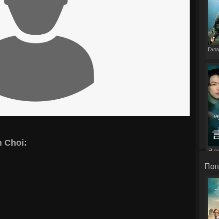
Гала
 Choi:
Я д
э
Поп