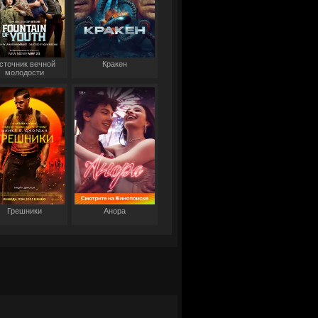
сточник вечной
Кракен
молодости
Грешники
Анора