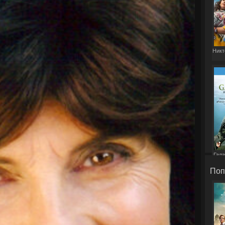
Никт
Гала
Поп