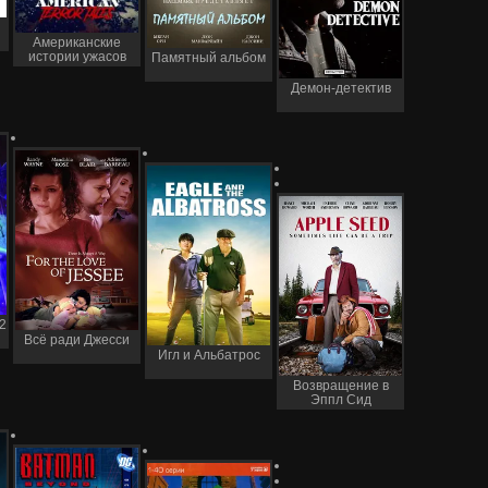
Американские
истории ужасов
Памятный альбом
Демон-детектив
2
Всё ради Джесси
Игл и Альбатрос
Возвращение в
Эппл Сид