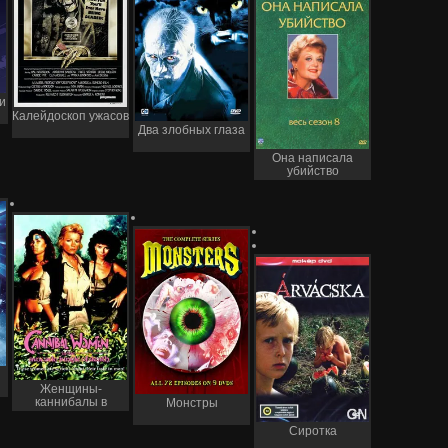
и
Калейдоскоп ужасов
Два злобных глаза
Она написала
убийство
Женщины-
каннибалы в
Монстры
смертельных
джунглях авокадо
Сиротка