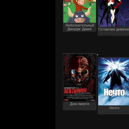
Любознательный
Джордж: Дикие
Готэмские девчонк
приключения на
Западе
Дом смерти
Нечто