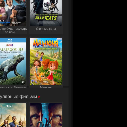
о не будет скучать
Уличные коты
по нам
пагосы с Дэвидом
Манюня
Аттенборо
улярные фильмы