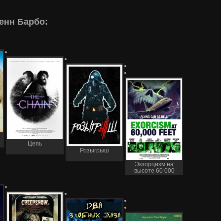
енн Барбо:
Цепь
Розыгрыш
Экзорцизм на
высоте 60 000
футов