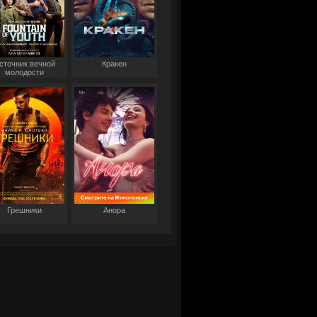
сточник вечной
Кракен
молодости
Грешники
Анора