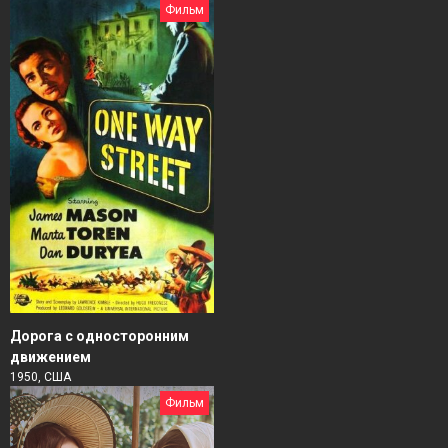
Фильм
Дорога с односторонним
движением
1950, США
Фильм