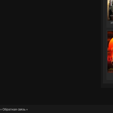
И
 ♦
Обратная связь
♦