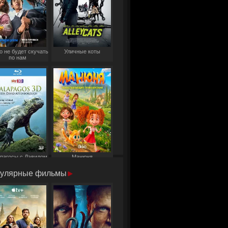
о не будет скучать
Уличные коты
по нам
пагосы с Дэвидом
Манюня
Аттенборо
улярные фильмы