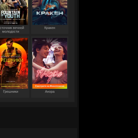
сточник вечной
Кракен
молодости
Грешники
Анора