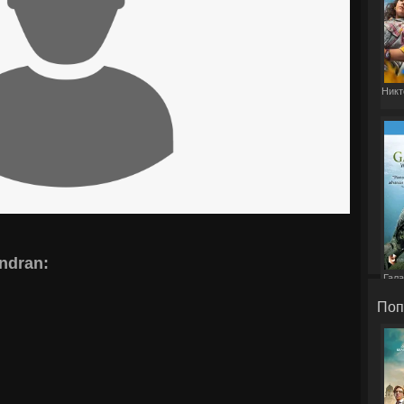
Никт
ndran:
Гала
Поп