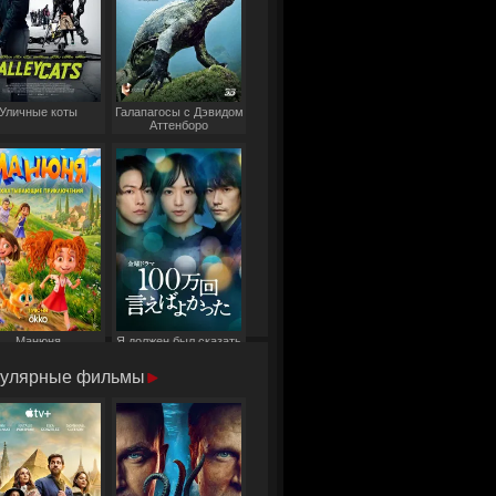
Уличные коты
Галапагосы с Дэвидом
Аттенборо
Манюня
Я должен был сказать
это миллион раз
улярные фильмы