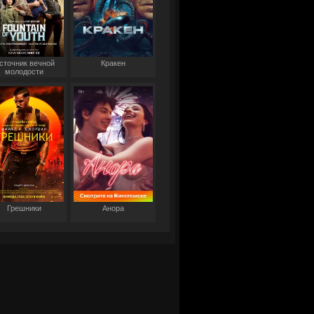
сточник вечной
Кракен
молодости
Грешники
Анора