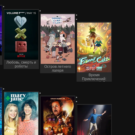
Любовь, смерть и
роботы
Остров летнего
лагеря
Время
Приключений:
Фионна и Кейк