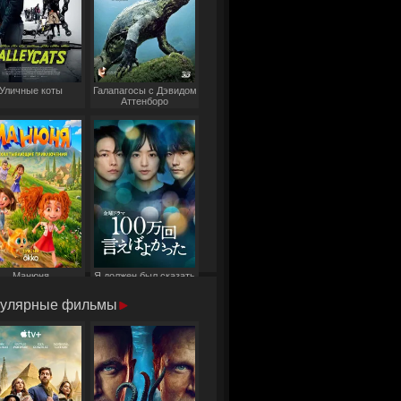
Уличные коты
Галапагосы с Дэвидом
Аттенборо
Манюня
Я должен был сказать
это миллион раз
улярные фильмы