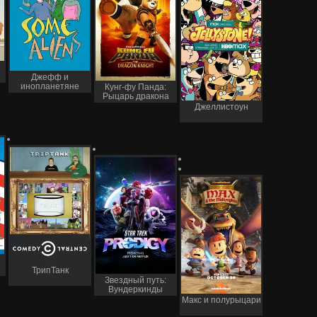
Джефф и
инопланетяне
Кунг-фу Панда:
Рыцарь дракона
Джеллистоун
ТрипТанк
Звездный путь:
Вундеркинды
Макс и полурыцари