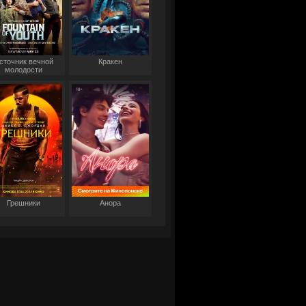
сточник вечной
Кракен
молодости
Грешники
Анора