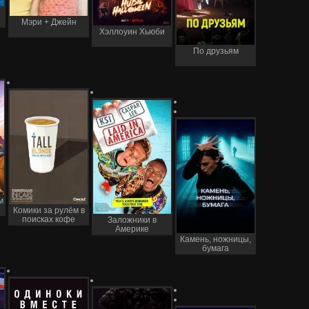
Мэри + Джейн
Хэллоуин Хьюби
По друзьям
м
Комики за рулём в
поисках кофе
Заложники в
Америке
Камень, ножницы,
бумага