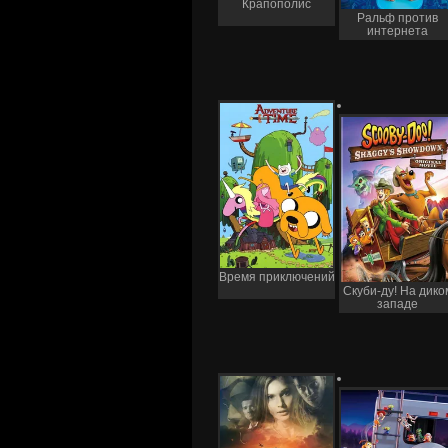
Крапополис
Ральф против
интернета
Время приключений
Скуби-ду! На дико
западе