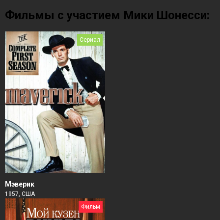
Фильмы с участием Мики Шонесси:
Сериал
Мэверик
1957, США
Фильм