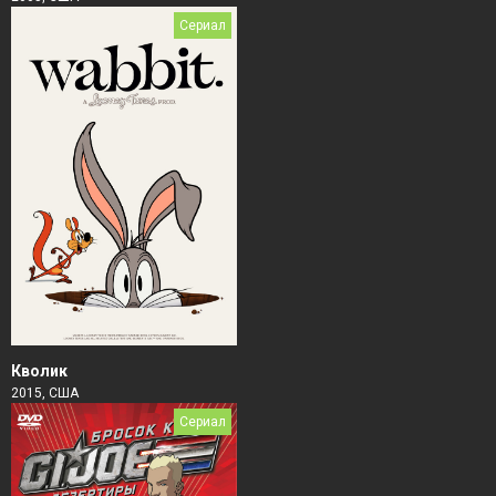
Сериал
Кволик
2015, США
Сериал