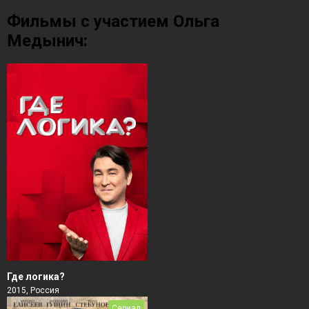
Фильмы с участием Ольга
Медынич:
Где логика?
2015, Россия
Сериал