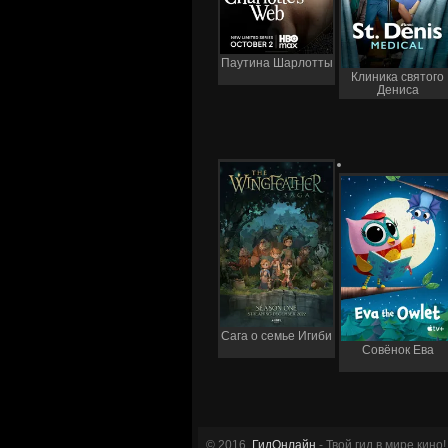
Паутина Шарлотты
Клиника святого
Дениса
Сага о семье Игиби
Совёнок Ева
© 2016
ГидОнлайн
- Твой гид в мире кино!