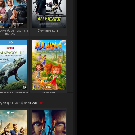
о не будет скучать
Уличные коты
по нам
пагосы с Дэвидом
Манюня
Аттенборо
улярные фильмы