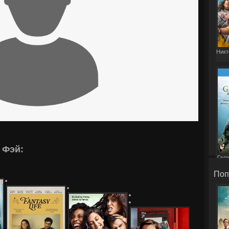
Никт
 Фэй:
Гала
Поп