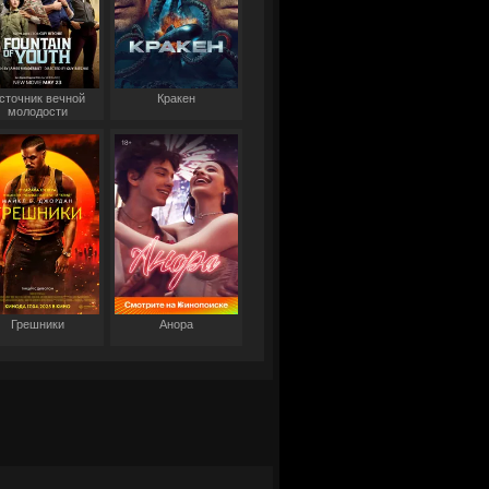
сточник вечной
Кракен
молодости
Грешники
Анора