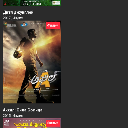
Дитя джунглей
2017, Индия
Фильм
Акхил: Сила Солнца
2015, Индия
Фильм