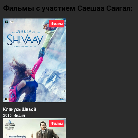
Фильмы с участием Саешаа Саигал:
Фильм
Клянусь Шивой
2016, Индия
Фильм