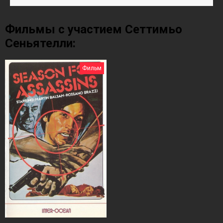
Фильмы с участием Сеттимьо
Сеньятелли:
Фильм