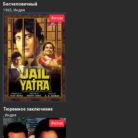
Бесчеловечный
1965, Индия
Фильм
Тюремное заключение
, Индия
Фильм