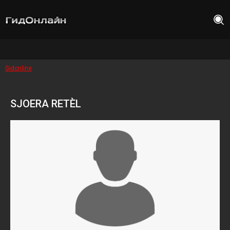
Gidonline
SJOERA RETÈL