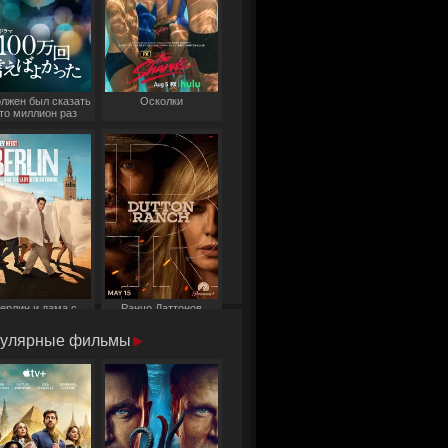
олжен был сказать
Осколки
то миллион раз
ерлин и дама с
Ранчо Даттонов
горностаем
улярные фильмы