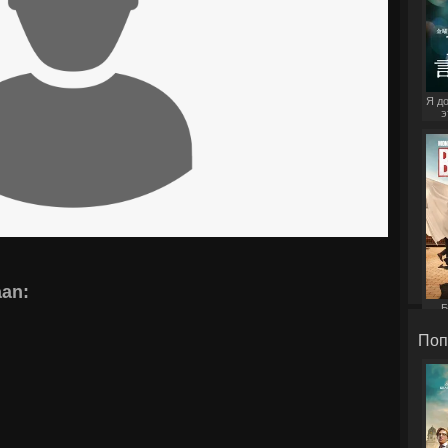
Я д
э
an:
Б
Поп