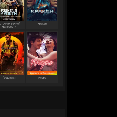
сточник вечной
Кракен
молодости
Грешники
Анора