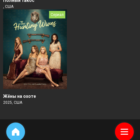
Полный такос
, США
Сериал
Жёны на охоте
2025, США