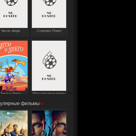
Число зверя
Стерлинг-Поинт
Зигги и Диего
Юго-западные ветры
улярные фильмы