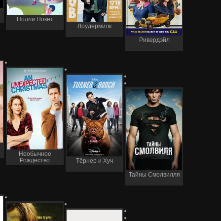
Полли Покет
Лоудермилк
Ривердэйл
Необычное
Рождество
Тёрнер и Хуч
Тайны Смолвилля