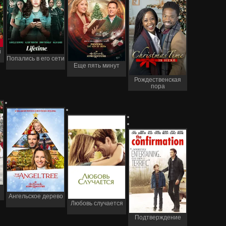
й
Попались в его сети
Еще пять минут
Рождественская
пора
Ангельское дерево
Любовь случается
Подтверждение