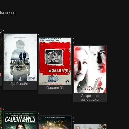
икетт:
Грейспойнт
Одален 31
Секретные
материалы