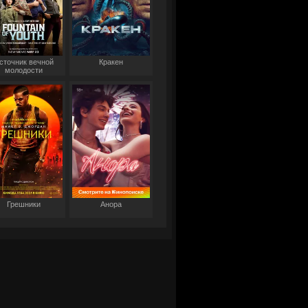
сточник вечной
Кракен
молодости
Грешники
Анора