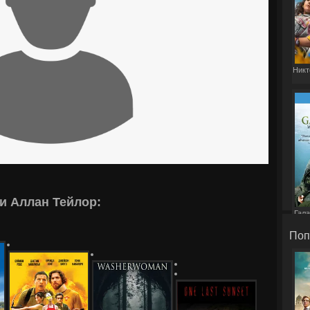
Никт
и Аллан Тейлор:
Гала
Поп