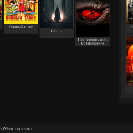
И
Полный такос
Банши
Последний закат.
Возвращение
 ♦
Обратная связь
♦