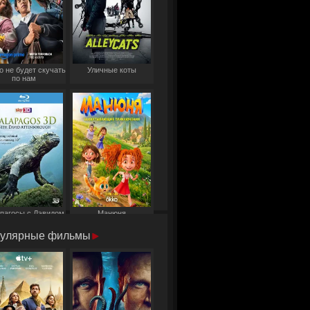
о не будет скучать
Уличные коты
по нам
пагосы с Дэвидом
Манюня
Аттенборо
улярные фильмы