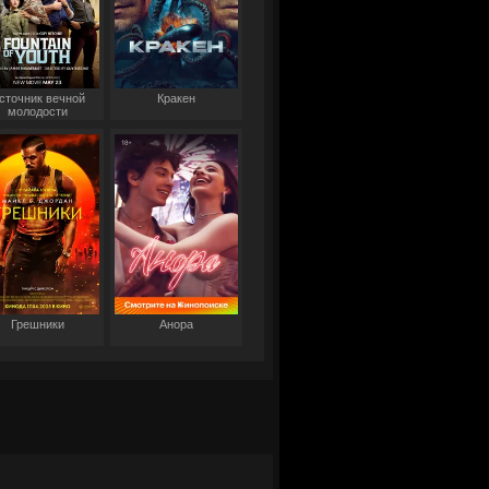
сточник вечной
Кракен
молодости
Грешники
Анора