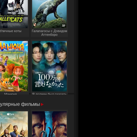
Уличные коты
Галапагосы с Дэвидом
Аттенборо
Манюня
Я должен был сказать
это миллион раз
улярные фильмы