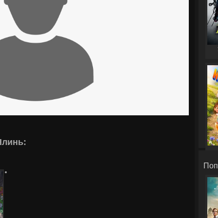
Ялинь:
Поп