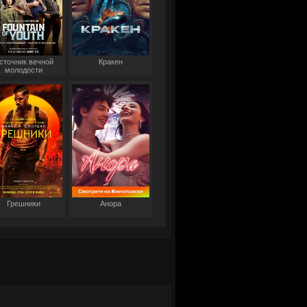
сточник вечной
Кракен
молодости
Грешники
Анора