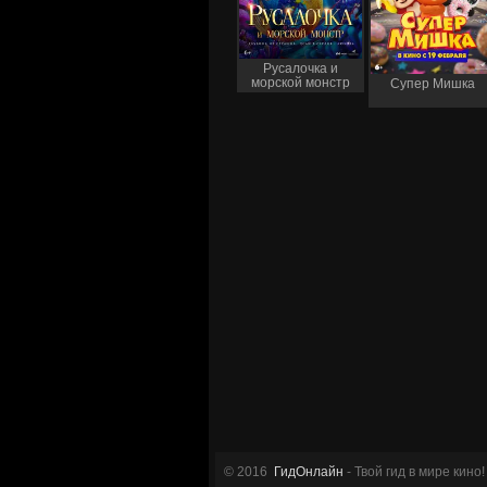
Русалочка и
морской монстр
Супер Мишка
© 2016
ГидОнлайн
- Твой гид в мире кино!