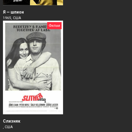
Я — шпион
1965, США
Фильм
Слизняк
, США