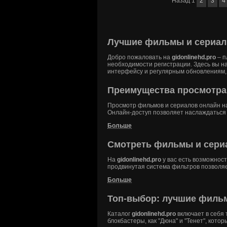
Назад
1
2
3
4
Лучшие фильмы и сериалы
Добро пожаловать на
gidonlinehd.pro
– п
необходимости регистрации. Здесь вы на
интерфейсу и регулярным обновлениям, 
Преимущества просмотра
Просмотр фильмов и сериалов онлайн 
Онлайн-доступ позволяет наслаждаться
Больше
Смотреть фильмы и сериа
На
gidonlinehd.pro
у вас есть возможнос
продвинутая система фильтров позволяе
Больше
Топ-выбор: лучшие фильм
Каталог
gidonlinehd.pro
включает в себя
блокбастеры, как "Дюна" и "Тенет", кот