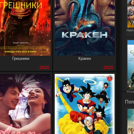
Никт
Грешники
Кракен
2025
2025
Гала
Поп