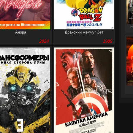
И
Анора
Драконий жемчуг Зет
2024
1989