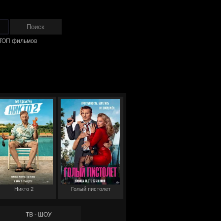
ТОП фильмов
Никто 2
Голый пистолет
ТВ - ШОУ