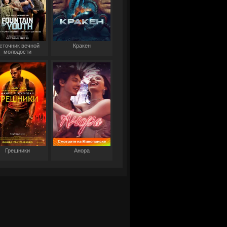
сточник вечной
Кракен
молодости
Грешники
Анора