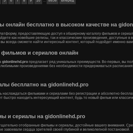
5
6
7
8
9
10
...
8858
Вперед
 онлайн бесплатно в высоком качестве на gidonl
латформу, предоставляющую доступ к обширному каталогу фильмов и сериал
йдете как новейшие релизы, так и классические произведения, доступные в 
вы всегда сможете найти интересный контент, который подойдет именно вам
 фильмов и сериалов онлайн
на
gidonlinehd.pro
предлагает ряд уникальных преимуществ. Во-первых, вы пол
 любимыми произведениями без необходимости придерживаться расписания, 
лы бесплатно на gidonlinehd.pro
ть наслаждаться фильмами и сериалами без регистрации и абсолютно беспла
т быстро находить интересующий контент, будь то новый фильм или классич
ы и сериалы на gidonlinehd.pro
 тщательно отобранные фильмы и сериалы, достойные вашего внимания. Сре
орые завоевали сердца зрителей своей глубиной и великолепной постановкой.