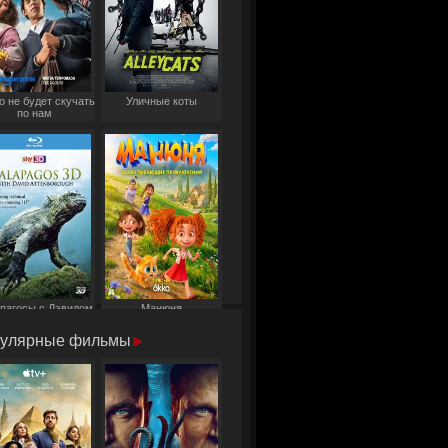
о не будет скучать
Уличные коты
по нам
пагосы с Дэвидом
Манюня
Аттенборо
улярные фильмы