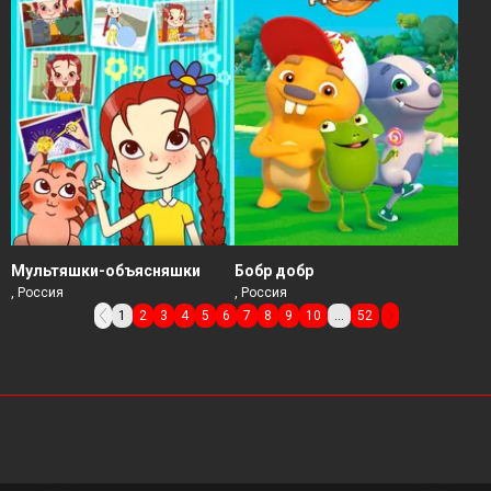
Мультяшки-объясняшки
Бобр добр
, Россия
, Россия
1
2
3
4
5
6
7
8
9
10
...
52