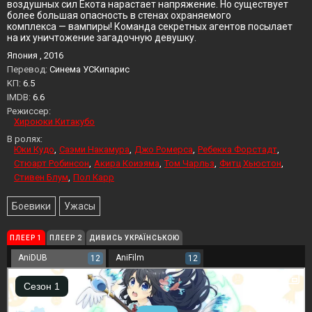
воздушных сил Ёкота нарастает напряжение. Но существует
более большая опасность в стенах охраняемого
комплекса — вампиры! Команда секретных агентов посылает
на их уничтожение загадочную девушку.
Япония , 2016
Перевод:
Синема УСКипарис
KП:
6.5
IMDB:
6.6
Режиссер:
Хироюки Китакубо
В ролях:
Юки Кудо
Саэми Накамура
Джо Ромерса
Ребекка Форстадт
Стюарт Робинсон
Акира Коиэяма
Том Чарльз
Фитц Хьюстон
Стивен Блум
Пол Карр
Боевики
Ужасы
ПЛЕЕР 1
ПЛЕЕР 2
ДИВИСЬ УКРАЇНСЬКОЮ
AniDUB
AniFilm
12
12