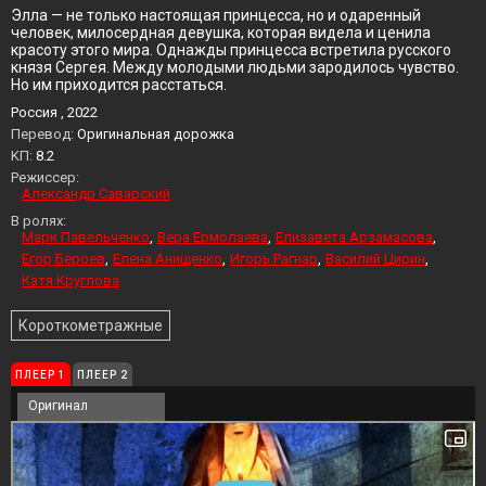
Элла — не только настоящая принцесса, но и одаренный
человек, милосердная девушка, которая видела и ценила
красоту этого мира. Однажды принцесса встретила русского
князя Сергея. Между молодыми людьми зародилось чувство.
Но им приходится расстаться.
Россия , 2022
Перевод:
Оригинальная дорожка
KП:
8.2
Режиссер:
Александр Саварский
В ролях:
Марк Павельченко
Вера Ермолаева
Елизавета Арзамасова
Егор Бероев
Елена Анищенко
Игорь Рагнар
Василий Цирин
Катя Круглова
Короткометражные
ПЛЕЕР 1
ПЛЕЕР 2
Оригинал