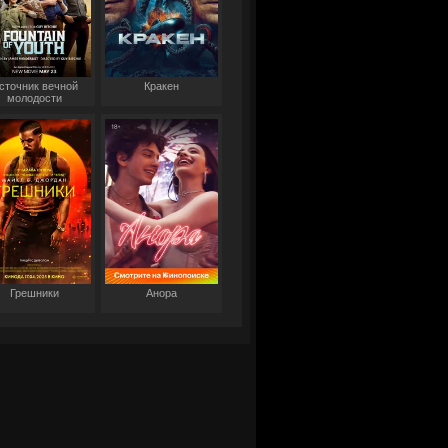
сточник вечной
Кракен
молодости
Грешники
Анора