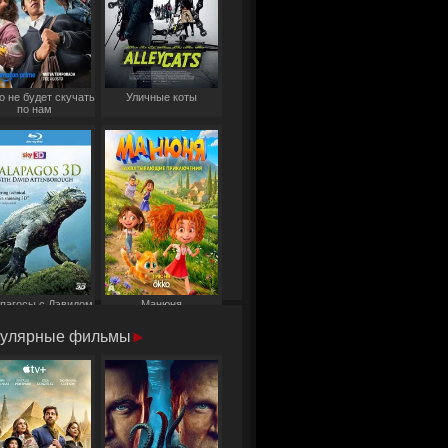
о не будет скучать
Уличные коты
по нам
пагосы с Дэвидом
Манюня
Аттенборо
улярные фильмы