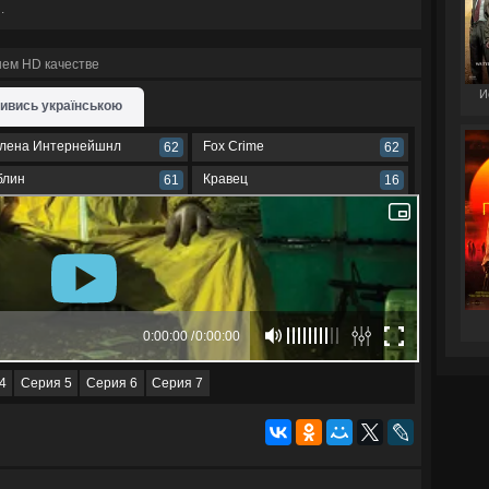
.
шем HD качестве
И
ивись українською
лена Интернейшнл
Fox Crime
62
62
блин
Кравец
61
16
4
Серия 5
Серия 6
Серия 7