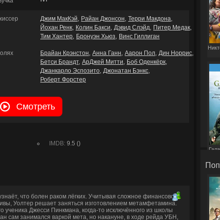
вучка
жиссер
Джим МакКэй
Райан Джонсон
Терри Макдона
Йохан Ренк
Колин Бакси
Дэвид Слэйд
Питер Медак
Тим Хантер
Бронуэн Хьюз
Винс Гиллиган
Никт
ролях
Брайан Крэнстон
Анна Ганн
Аарон Пол
Дин Норрис
Бетси Брандт
АрДжей Митти
Боб Оденкёрк
Джанкарло Эспозито
Джонатан Бэнкс
Роберт Форстер
Смотреть
IMDB:
9.5 ()
Гала
Поп
знаёт, что болен раком лёгких. Учитывая сложное финансовое
ктивы, Уолтер решает заняться изготовлением метамфетамина.
го ученика Джесси Пинкмана, когда-то исключённого из школы
ан сам занимался варкой мета, но накануне, в ходе рейда УБН,