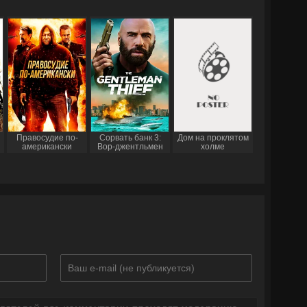
Правосудие по-
Сорвать банк 3:
Дом на проклятом
американски
Вор-джентльмен
холме