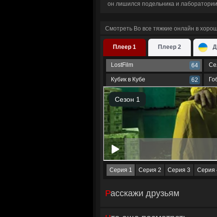
он лишился подельника и лаборатории
Смотреть Во все тяжкие онлайн в хоро
Плеер 1
Плеер 2
Д
LostFilm
Се
64
Кубик в Кубе
Го
62
Серия 1
Серия 2
Серия 3
Серия 
Расскажи друзьям