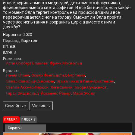
иначе: курицы вместо медведей, дети вместо фокусников,
фейерверки вместо света софитов. И все бы ничего, но в какой-
то момент Элла теряет контроль над происходящим и все
переворачивается с ног на голову. Сможет ли Элла пройти
через все испытания и сохранить цирк, а вместе с ним и
дружбу?
Норвегия , 2020
Перевод:
Баритон
KП:
6.8
IMDB:
5
Режиссер:
Атле Солберг Блаксет
Франк Мосвольд
В ролях:
Нинни Споне
Оскар Фьельдстад-Бергхейм
Элиас Совольд-Симонсен
Эрика Никита Равн-Кристенсен
Стелла Акснес-Персон
Хеге Скёйен
Бьорн Сундквист
Гар Б. Эйдсвольд
Йоханнес Йонер
Мара Жюно
Семейные
Мюзиклы
ПЛЕЕР 1
ПЛЕЕР 2
Баритон