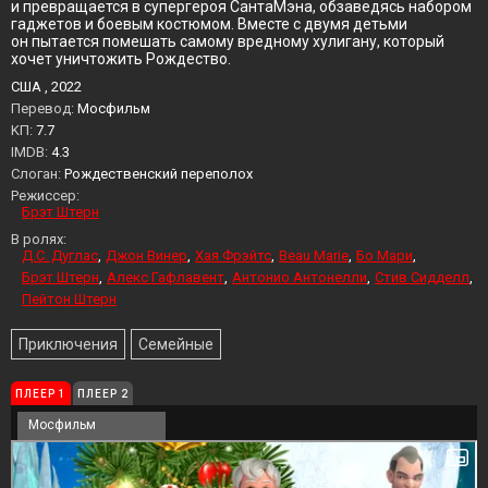
и превращается в супергероя СантаМэна, обзаведясь набором
гаджетов и боевым костюмом. Вместе с двумя детьми
он пытается помешать самому вредному хулигану, который
хочет уничтожить Рождество.
США , 2022
Перевод:
Мосфильм
KП:
7.7
IMDB:
4.3
Слоган:
Рождественский переполох
Режиссер:
Брэт Штерн
В ролях:
Д.С. Дуглас
Джон Винер
Хая Фрэйтс
Beau Marie
Бо Мари
Брэт Штерн
Алекс Гафлавент
Антонио Антонелли
Стив Сидделл
Пейтон Штерн
Приключения
Семейные
ПЛЕЕР 1
ПЛЕЕР 2
Мосфильм