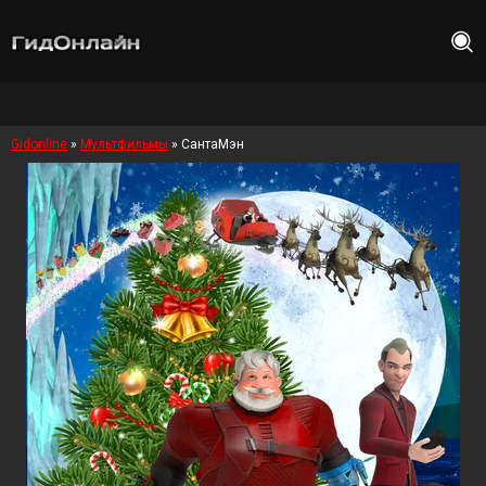
Gidonline
»
Мультфильмы
» СантаМэн