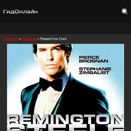
Gidonline
»
Сериалы
» Ремингтон Стил