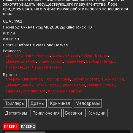
захотят увидеть несуществующего главу агентства, Лоре
придется взять на эту фиктивную работу первого попавшегося
вора.
США , 1982
Перевод:
Синема УС@MUZOBOZ@КиноПоиск HD
KП:
7.8
IMDB:
7.3
Слоган:
Before He Was Bond He Was...
Режиссер:
Дон Уайс
Кевин Коннор
Шелдон Ларри
Роберт Батлер
Джефф Блекнер
Сидни Хайерс
Кевин Инч
Барбара Питерс
Питер Медак
Лэрри Илайкэнн
В ролях:
Стефани Цимбалист
Пирс Броснан
Дорис Робертс
Джеймс Рид
Джанет ДеМэй
Блейк Кларк
Джек Скалия
Джеймс Толкан
Ефрем Цимбалист мл.
Кассандра Харрис
Триллеры
Драмы
Криминал
Мелодрамы
Детективы
Приключения
Боевики
Комедии
ПЛЕЕР 1
ПЛЕЕР 2