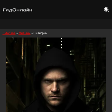
Gidonline
»
Фильмы
» Пилигрим