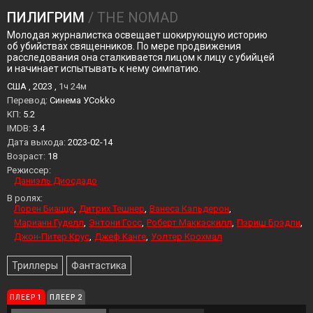
ПИЛИГРИМ
/ THE NOMAD
Молодая журналистка освещает шокирующую историю
об убийствах священников. По мере продвижения
расследования она сталкивается лицом к лицу с убийцей
и начинает испытывать к нему симпатию.
США , 2023 ,
1ч 24м
Перевод:
Синема УСokko
KП:
5.2
IMDB:
3.4
Дата выхода:
2023-02-14
Возраст:
18
Режиссер:
Даниэль Диосдадо
В ролях:
Лорен Биаццо
Дитрих Тешнер
Ванеса Кальдерон
Марианн Гуделл
Энтони Госс
Роберт Маккэскилл
Пэриш Брэдли
Джон-Питер Крус
Джеф Канге
Уолтер Крохмал
Триллеры
Фантастика
ПЛЕЕР 1
ПЛЕЕР 2