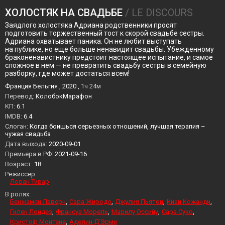
ХОЛОСТЯК НА СВАДЬБЕ
/ LE DISCOURS
Заядлого холостяка Адриана родственники просят
подготовить торжественный тост к скорой свадьбе сестры.
Адриана охватывает паника. Он не любит выступать
на публике, но еще больше ненавидит свадьбы. Убежденному
браконенавистнику предстоит настоящее испытание, и самое
сложное в нем — не превратить свадьбу сестры в семейную
разборку, где может достаться всем!
Франция Бельгия , 2020 ,
1ч 24м
Перевод:
КолобокМарафон
KП:
6.1
IMDB:
6.4
Слоган:
Когда боишься серьезных отношений, лучшая терапия –
чужая свадьба
Дата выхода:
2020-09-01
Премьера в РФ:
2021-09-16
Возраст:
18
Режиссер:
Лоран Тирар
В ролях:
Бенжамен Лаверн
Сара Жиродо
Джулия Пьятон
Киан Кожанди
Гилен Лондез
Франсуа Морель
Марилу Оссийу
Сара Суко
Кристоф Монтене
Аделин Д’Эрми