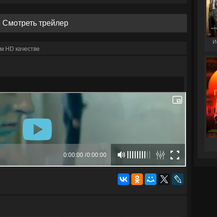
Смотреть трейлер
И
м HD качестве