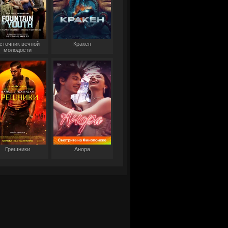
сточник вечной
Кракен
молодости
Грешники
Анора