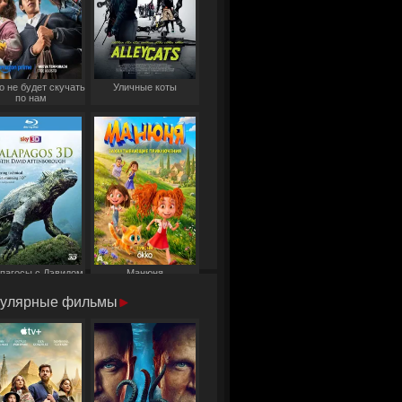
о не будет скучать
Уличные коты
по нам
пагосы с Дэвидом
Манюня
Аттенборо
улярные фильмы