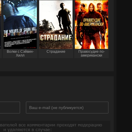
Волки с Сэйвин-
Страдание
Правосудие по-
Хилл
американски