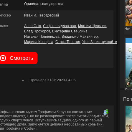
Оригинальная дорожка
вучка
жиссер
Иван И. Твердовский
ролях
Анна Слю
Софья Шидловская
Максим Щеголев
Никт
Влад Прохоров
Екатерина Стеблина
Наталья Павленкова
Владимир Майзингер
Марина Клещёва
Стася Толстая
Угне Завистаускайте
Смотреть
Премьера в РФ:
2023-04-06
Гала
Поп
Софья со своим мужем Трофимом берут на воспитание
подает надежды, но не разговаривает после смерти родителей,
других спортсменов. Вступившись за Диму, одного из парней
астоящего друга. Запускается цепочка необратимых событий,
ия Трофима и Софьи.