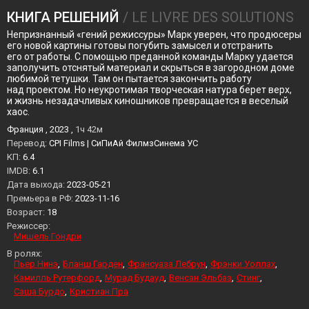
КНИГА РЕШЕНИЙ
/ LE LIVRE DES SOLUTIONS
Непризнанный «гений режиссуры» Марк уверен, что продюсеры
его новой картины готовы погубить замысел и отстранить
его от работы. С помощью преданной команды Марку удается
заполучить отснятый материал и скрыться в загородном доме
любимой тетушки. Там он пытается закончить работу
над проектом. Но неукротимая творческая натура берет верх,
и жизнь незадачливых киношников превращается в веселый
хаос.
Франция , 2023 ,
1ч 42м
Перевод:
CPI Films | СиПиАй ФилмзСинема УС
KП:
6.4
IMDB:
6.1
Дата выхода:
2023-05-21
Премьера в РФ:
2023-11-16
Возраст:
18
Режиссер:
Мишель Гондри
В ролях:
Пьер Нинэ
Бланш Гарден
Франсуаза Лебрун
Фрэнки Уоллах
Камилль Рутерфорд
Мурад Будауд
Венсан Эльбаз
Стинг
Саша Бурдо
Кристиан Пра