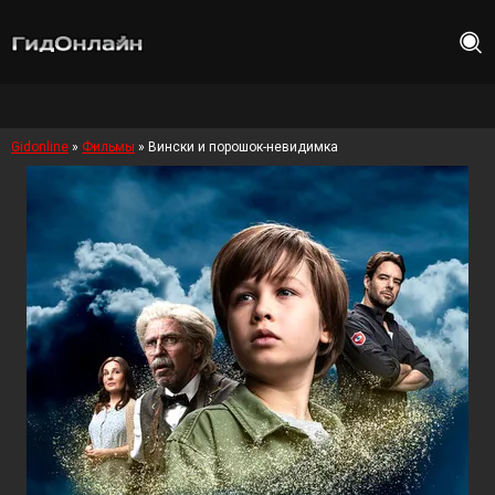
Gidonline
»
Фильмы
» Вински и порошок-невидимка