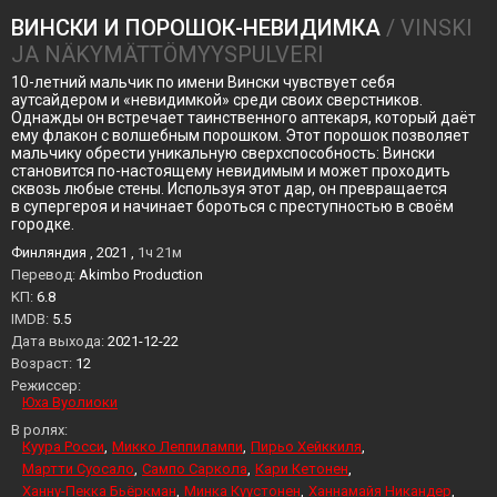
ВИНСКИ И ПОРОШОК-НЕВИДИМКА
/ VINSKI
JA NÄKYMÄTTÖMYYSPULVERI
10-летний мальчик по имени Вински чувствует себя
аутсайдером и «невидимкой» среди своих сверстников.
Однажды он встречает таинственного аптекаря, который даёт
ему флакон с волшебным порошком. Этот порошок позволяет
мальчику обрести уникальную сверхспособность: Вински
становится по-настоящему невидимым и может проходить
сквозь любые стены. Используя этот дар, он превращается
в супергероя и начинает бороться с преступностью в своём
городке.
Финляндия , 2021 ,
1ч 21м
Перевод:
Akimbo Production
KП:
6.8
IMDB:
5.5
Дата выхода:
2021-12-22
Возраст:
12
Режиссер:
Юха Вуолиоки
В ролях:
Куура Росси
Микко Леппилампи
Пирьо Хейккиля
Мартти Суосало
Сампо Саркола
Кари Кетонен
Ханну-Пекка Бьёркман
Минка Куустонен
Ханнамайя Никандер