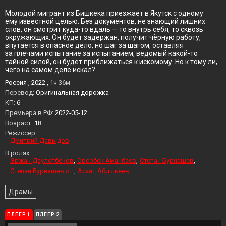
Молодой мигрант из Бишкека приезжает в Якутск с одному
ему известной целью. Без документов, не знающий лишних
слов, он смотрит куда-то вдаль — то внутрь себя, то сквозь
окружающих. Он будет задержан, получит чёрную работу,
впутается в опасное дело, но шаг за шагом, оставляя
за плечами испытание за испытанием, ведомый какой-то
тайной силой, он будет приближаться к искомому. Но к тому ли,
чего на самом деле искал?
Россия , 2022 ,
1ч 36м
Перевод:
Оригинальная дорожка
KП:
6
Премьера в РФ:
2022-05-12
Возраст:
18
Режиссер:
Дмитрий Давыдов
В ролях:
Эржан Даулетбеков
Орозбек Аманбаев
Степан Бурнашев
Степан Бурнашев ст.
Асхат Абдыкеев
Драмы
ПЛЕЕР 1
ПЛЕЕР 2