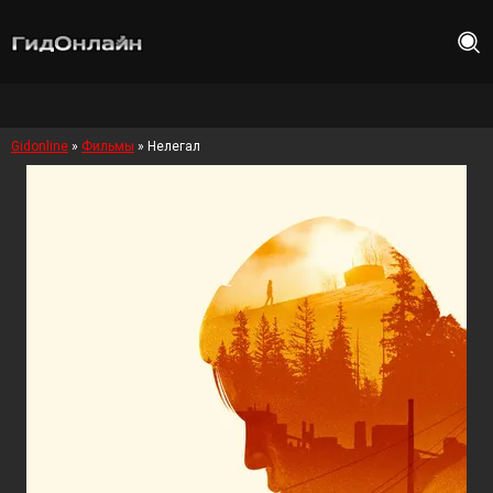
Gidonline
»
Фильмы
» Нелегал