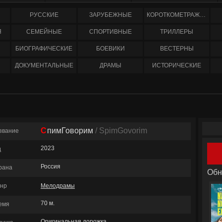
РУССКИЕ
ЗАРУБЕЖНЫЕ
КОРОТКОМЕТРАЖНЫЕ
Я
СЕМЕЙНЫЕ
СПОРТИВНЫЕ
ТРИЛЛЕРЫ
БИОГРАФИЧЕСКИЕ
БОЕВИКИ
ВЕСТЕРНЫ
ДОКУМЕНТАЛЬНЫЕ
ДРАМЫ
ИСТОРИЧЕСКИЕ
СпимГоворим
/ SpimGovorim
звание
2023
д
Россия
рана
Обн
нр
Мелодрамы
70 м.
емя
Оригинальная дорожка