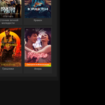
сточник вечной
Кракен
молодости
Грешники
Анора