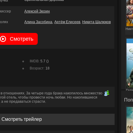
вучка
жиссер
Алексей Зюзин
ролях
Алина Засобина
Артём Елисеев
Никита Шалюков
Никт
Смотреть
IMDB:
5.7 ()
Возраст:
18
Гала
в отношениях. За четыре года брака накопилось множество
гой отель, чтобы провести ночь любви. Но накопившиеся
Поп
 а не предаваться страсти.
Смотреть трейлер