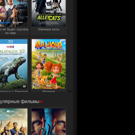
о не будет скучать
Уличные коты
по нам
пагосы с Дэвидом
Манюня
Аттенборо
улярные фильмы