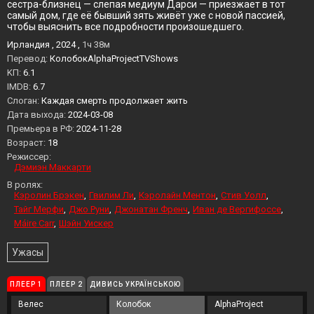
сестра-близнец — слепая медиум Дарси — приезжает в тот
самый дом, где её бывший зять живёт уже с новой пассией,
чтобы выяснить все подробности произошедшего.
Ирландия , 2024 ,
1ч 38м
Перевод:
КолобокAlphaProjectTVShows
KП:
6.1
IMDB:
6.7
Слоган:
Каждая смерть продолжает жить
Дата выхода:
2024-03-08
Премьера в РФ:
2024-11-28
Возраст:
18
Режиссер:
Дэмиэн Маккарти
В ролях:
Кэролин Брэкен
Гвилим Ли
Кэролайн Ментон
Стив Уолл
Тайг Мерфи
Джо Руни
Джонатан Френч
Иван де Вергифоссе
Máire Carr
Шэйн Уискер
Ужасы
ПЛЕЕР 1
ПЛЕЕР 2
ДИВИСЬ УКРАЇНСЬКОЮ
Велес
Колобок
AlphaProject